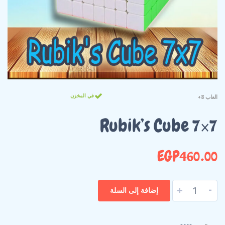
في المخزن
العاب 8+
Rubik’s Cube 7×7
EGP
460.00
-
+
إضافة إلى السلة