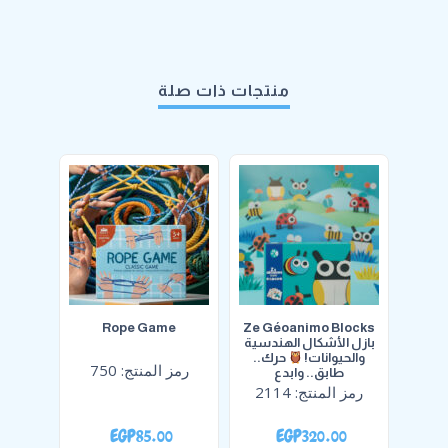
منتجات ذات صلة
me
Rope Game
Ze Géoanimo Blocks
بازل الأشكال الهندسية
والحيوانات!
حرك..
رمز المنتج:
750
رمز ا
طابق.. وابدع
رمز المنتج:
2114
0
EGP
85.00
EGP
320.00