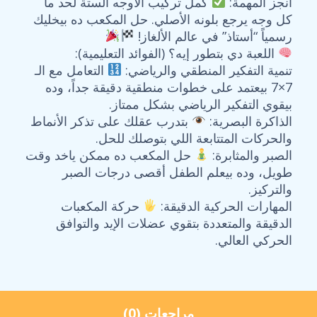
أنجز المهمة:
كمل تركيب الأوجه الستة لحد ما
كل وجه يرجع بلونه الأصلي. حل المكعب ده بيخليك
رسمياً “أستاذ” في عالم الألغاز!
اللعبة دي بتطور إيه؟ (الفوائد التعليمية):
تنمية التفكير المنطقي والرياضي:
التعامل مع الـ
7×7 بيعتمد على خطوات منطقية دقيقة جداً، وده
بيقوي التفكير الرياضي بشكل ممتاز.
الذاكرة البصرية:
بتدرب عقلك على تذكر الأنماط
والحركات المتتابعة اللي بتوصلك للحل.
الصبر والمثابرة:
حل المكعب ده ممكن ياخد وقت
طويل، وده بيعلم الطفل أقصى درجات الصبر
والتركيز.
المهارات الحركية الدقيقة:
حركة المكعبات
الدقيقة والمتعددة بتقوي عضلات الإيد والتوافق
الحركي العالي.
مراجعات (0)