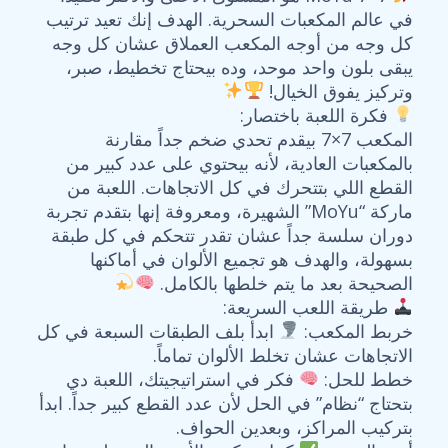
في عالم المكعبات السحرية. الهدف إنك تعيد ترتيب
كل وجه من أوجه المكعب العملاق عشان كل وجه
يبقى بلون واحد موحد، وده بيحتاج تخطيط، صبر،
وتركيز يفوق الخيال!
فكرة اللعبة باختصار:
المكعب 7×7 بيقدم تحدي ضخم جداً مقارنة
بالمكعبات العادية، لأنه بيحتوي على عدد كبير من
القطع اللي بتتحرك في كل الاتجاهات. اللعبة من
ماركة “MoYu” الشهيرة، ومعروفة إنها بتقدم تجربة
دوران سلسة جداً عشان تقدر تتحكم في كل طبقة
بسهولة، والهدف هو تجميع الألوان في أماكنها
الصحيحة بعد ما يتم خلطها بالكامل.
طريقة اللعب السريعة:
خربط المكعب:
ابدأ بلف الطبقات السبعة في كل
الاتجاهات عشان تخلط الألوان تماماً.
خطط للحل:
فكر في استراتيجيتك، اللعبة دي
بتحتاج “نظام” في الحل لأن عدد القطع كبير جداً. ابدأ
بتركيب المراكز، وبعدين الحواف.