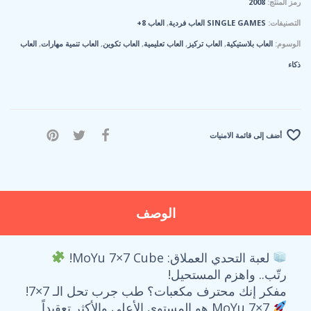
رمز المنتج:
2008
التصنيفات:
SINGLE GAMES العاب فردية
,
العاب 8+
الوسوم:
العاب بلاستيكية
,
العاب تركيز
,
العاب تعليمية
,
العاب تكوين
,
العاب تنمية مهارات
,
العاب
ذكاء
أضف إلى قائمة الامنيات
الوصف
لعبة التحدي العملاق: MoYu 7×7 Cube!
رتّب.. واهزم المستحيل!
مفكر إنك محترف مكعبات؟ طب جرب تحل الـ 7×7!
MoYu 7×7 هو المستوى الأعلى والأكثر تعقيداً