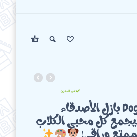
في المخزن
Dog Art Puzzle بازل الأصدقاء
هيجمع كل محبي الكلاب
متع وراقي!