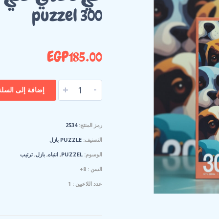
puzzel 300
EGP
185.00
-
+
إضافة إلى السلة
رمز المنتج:
2534
التصنيف:
PUZZLE بازل
الوسوم:
PUZZEL
,
انتباه
,
بازل
,
ترتيب
السن : 8+
عدد اللاعبين : 1