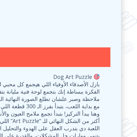
Dog Art Puzzle
بازل الأصدقاء الأوفياء اللي هيجمع كل محبي
الفكرة ببساطة إنك بتجمع لوحة فنية مليانة بت
ملاحظة وصبر علشان تطلع الصورة النهائية الم
مع بداية اللعب، بتبدأ بفرز الـ 300 قطعة اللي بتتميز بجودتها العالية
وهنا يبدأ التركيز! بتبدأ تجمع ملامح العيون و
أكتر من الشكل النهائي للـ “Art Puzzle” اللي ينفع بعد ما يخلص يتبروز ويكون ديكور شيك جداً.
اللعبة دي بتدرب العقل على الهدوء والتحليل 
بتنمي مهارات حل المشكلات، والقدرة على التركيز في التف