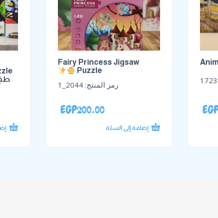
Fairy Princess Jigsaw
Anim
Puzzle
zle!
طفِ
1723
رمز المنتج:
2044_1
EGP
200.00
EG
إضافة إلى السلة
إضا