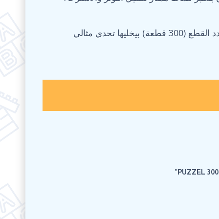
اللوحة بعد ما تخلص (بمقاس 517 × 285 مم) بتبهرك بتداخل الألوان والرسومات العصرية الموجودة فيها، وعدد القطع (300 قطعة) بيخليها تحدي مثالي
PUZZEL 300”