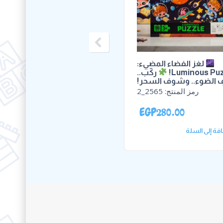
loring Puzzle 500 PCS
لغز الفضاء المضيء:
Luminous Puz
ركّب..
 الضوء.. وشوف السحر!
رمز المنتج:
2502-3
رمز المنتج:
2565_2
GP
335.00
EGP
280.00
فة إلى السلة
إضافة إلى السلة