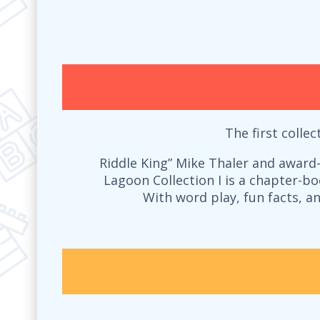
The first colle
“Riddle King” Mike Thaler and award-
Lagoon Collection I is a chapter-b
With word play, fun facts, a